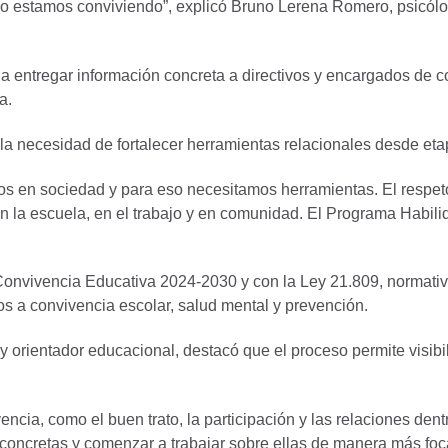
cómo estamos conviviendo”, explicó Bruno Lerena Romero, psicól
o a entregar información concreta a directivos y encargados de 
a.
ó la necesidad de fortalecer herramientas relacionales desde e
os en sociedad y para eso necesitamos herramientas. El respeto,
en la escuela, en el trabajo y en comunidad. El Programa Habil
 Convivencia Educativa 2024-2030 y con la Ley 21.809, normat
s a convivencia escolar, salud mental y prevención.
y orientador educacional, destacó que el proceso permite visib
encia, como el buen trato, la participación y las relaciones de
 concretas y comenzar a trabajar sobre ellas de manera más foca