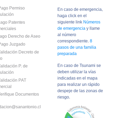
Pago Permiso
En caso de emergencia,
culación
haga click en el
siguiente link
Números
ago Patentes
de emergencia
y llame
erciales
al número
ago Derecho de Aseo
correspondiente.
8
Pago Juzgado
pasos de una familia
alidación Decreto de
preparada
o
En caso de Tsunami se
alidación P. de
deben utilizar la vías
culación
indicadas en el mapa
alidación PAT
para realizar un rápido
ercial
despeje de las zonas de
erifique Documentos
riesgo.
idacion@sanantonio.cl