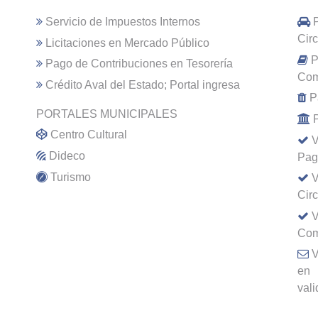
Servicio de Impuestos Internos
Cir
Licitaciones en Mercado Público
P
Pago de Contribuciones en Tesorería
Com
Crédito Aval del Estado; Portal ingresa
P
PORTALES MUNICIPALES
Centro Cultural
V
Dideco
Pag
Turismo
V
Cir
V
Com
V
en
val