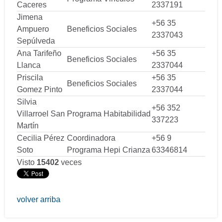
Caceres
2337191
Jimena
+56 35
Ampuero
Beneficios Sociales
2337043
Sepúlveda
Ana Tarifeño
+56 35
Beneficios Sociales
Llanca
2337044
Priscila
+56 35
Beneficios Sociales
Gomez Pinto
2337044
Silvia
+56 352
Villarroel San
Programa Habitabilidad
337223
Martín
Cecilia Pérez
Coordinadora
+56 9
Soto
Programa Hepi Crianza
63346814
Visto
15402
veces
volver arriba