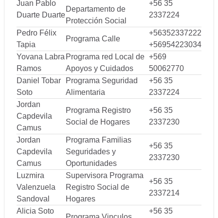
Juan Pablo
+56 35
Departamento de
Duarte Duarte
2337224
Protección Social
Pedro Félix
+56352337222
Programa Calle
Tapia
+56954223034
Yovana Labra
Programa red Local de
+569
Ramos
Apoyos y Cuidados
50062770
Daniel Tobar
Programa Seguridad
+56 35
Soto
Alimentaria
2337224
Jordan
Programa Registro
+56 35
Capdevila
Social de Hogares
2337230
Camus
Jordan
Programa Familias
+56 35
Capdevila
Seguridades y
2337230
Camus
Oportunidades
Luzmira
Supervisora Programa
+56 35
Valenzuela
Registro Social de
2337214
Sandoval
Hogares
Alicia Soto
+56 35
Programa Vinculos