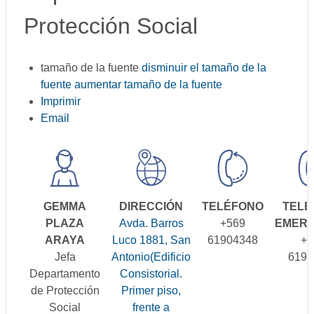
Protección Social
tamaño de la fuente
disminuir el tamaño de la
fuente
aumentar tamaño de la fuente
Imprimir
Email
GEMMA
DIRECCIÓN
TELÉFONO
TELÉ
PLAZA
Avda. Barros
+569
EMERG
ARAYA
Luco 1881, San
61904348
+5
Jefa
Antonio(Edificio
6190
Departamento
Consistorial.
de Protección
Primer piso,
Social
frente a