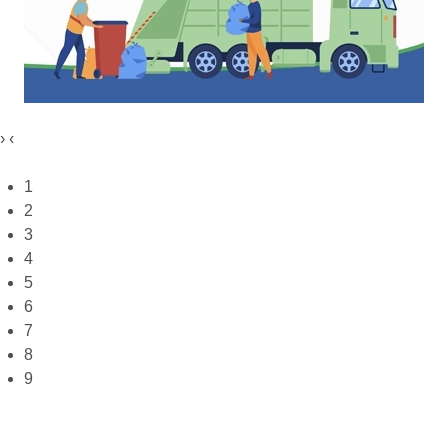
›
‹
1
2
3
4
5
6
7
8
9