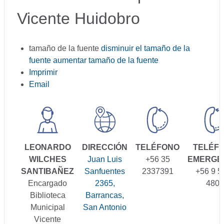
Vicente Huidobro
tamaño de la fuente
disminuir el tamaño de la
fuente
aumentar tamaño de la fuente
Imprimir
Email
LEONARDO
DIRECCIÓN
TELÉFONO
TELÉF
WILCHES
Juan Luis
+56 35
EMERGE
SANTIBAÑEZ
Sanfuentes
2337391
+56 9 5
Encargado
2365,
4802
Biblioteca
Barrancas,
Municipal
San Antonio
Vicente