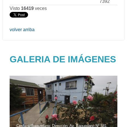
7392
Visto
16419
veces
volver arriba
GALERIA DE IMÁGENES
Cesfam, Baquedano; Dirección: Av. Baquedano Nº 581,