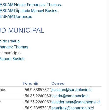
l CESFAM Néstor Fernández Thomas.
 CESFAM Diputado Manuel Bustos.
 CESFAM Barrancas
UD MUNICIPAL
io de Padua
ernández Thomas
l municipio.
 Manuel Bustos
Fono ☏
Correo
nos
+56 9 33857827
jcatalan@sanantonio.cl
+56 35 2280063
iojeda@sanantonio.cl
n
+56 35 2280063
avalderrama@sanantonio.cl
+56 9 33857815
pramirez@sanantonio.cl