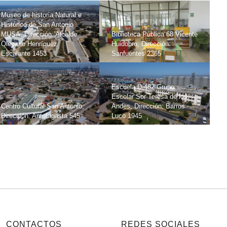
Museo de historia Natural e
Histórico de San Antonio
MUSA, Dirección: Alcalde
Biblioteca Pública 68 Vicente
Olegario Henríquez
Huidobro, Dirección:
Escalante 1453
Sanfuentes 2365
Escuela D-482 Grupo
Escolar Sor Teresa de los
Centro Cultural San Antonio,
Andes, Dirección: Barros
Dirección: Antofagasta 545
Luco 1945
CONTACTOS
REDES SOCIALES