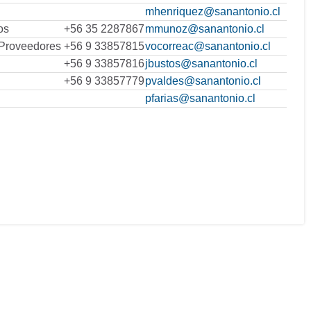
mhenriquez@sanantonio.cl
os
+56 35 2287867
mmunoz@sanantonio.cl
 Proveedores
+56 9 33857815
vocorreac@sanantonio.cl
+56 9 33857816
jbustos@sanantonio.cl
+56 9 33857779
pvaldes@sanantonio.cl
pfarias@sanantonio.cl