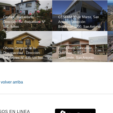
Cesfam, Baquedano;
CESFAM 30 de Marzo, San
Dirección: Av. Baquedano Nº
Antonio, Dirección:
581, llolleo
Brockman 1700, San Antonio
Oficina Comunal de la
Posta Rural Cuncumén,
Discapacidad , Dirección:
Dirección: G-814,
Los Cisnes N° 435, Llo lleo.
Cuncumén, San Antonio
volver arriba
GOS EN LINEA