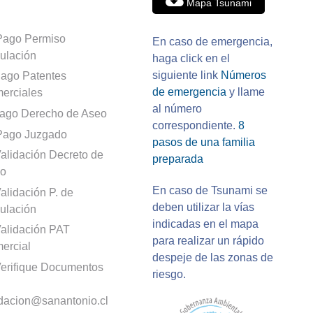
Mapa Tsunami
Pago Permiso
En caso de emergencia,
culación
haga click en el
siguiente link
Números
ago Patentes
de emergencia
y llame
erciales
al número
ago Derecho de Aseo
correspondiente.
8
Pago Juzgado
pasos de una familia
alidación Decreto de
preparada
o
En caso de Tsunami se
alidación P. de
deben utilizar la vías
culación
indicadas en el mapa
alidación PAT
para realizar un rápido
ercial
despeje de las zonas de
erifique Documentos
riesgo.
idacion@sanantonio.cl