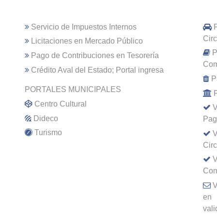
Servicio de Impuestos Internos
Cir
Licitaciones en Mercado Público
P
Pago de Contribuciones en Tesorería
Com
Crédito Aval del Estado; Portal ingresa
P
PORTALES MUNICIPALES
Centro Cultural
V
Dideco
Pag
Turismo
V
Cir
V
Com
V
en
val