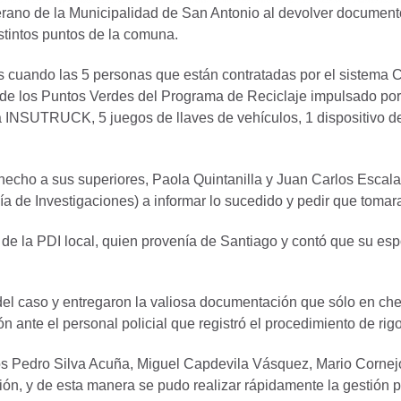
erano de la Municipalidad de San Antonio al devolver documen
istintos puntos de la comuna.
les cuando las 5 personas que están contratadas por el sistema
de los Puntos Verdes del Programa de Reciclaje impulsado por 
INSUTRUCK, 5 juegos de llaves de vehículos, 1 dispositivo de 
 hecho a sus superiores, Paola Quintanilla y Juan Carlos Esca
a de Investigaciones) a informar lo sucedido y pedir que tomara
 de la PDI local, quien provenía de Santiago y contó que su es
 del caso y entregaron la valiosa documentación que sólo en c
n ante el personal policial que registró el procedimiento de rigo
rios Pedro Silva Acuña, Miguel Capdevila Vásquez, Mario Corne
n, y de esta manera se pudo realizar rápidamente la gestión p