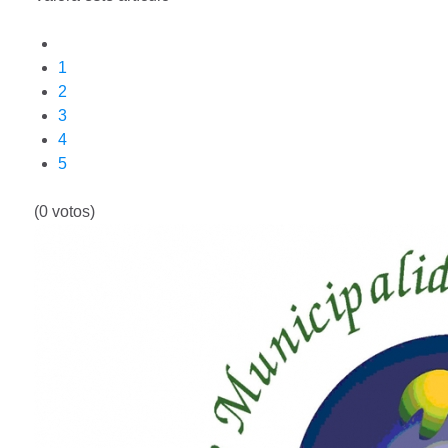
1
2
3
4
5
(0 votos)