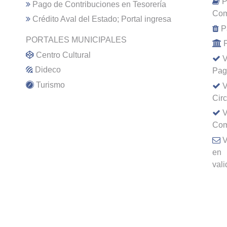
P
Pago de Contribuciones en Tesorería
Com
Crédito Aval del Estado; Portal ingresa
P
PORTALES MUNICIPALES
Centro Cultural
V
Dideco
Pag
Turismo
V
Cir
V
Com
V
en
val