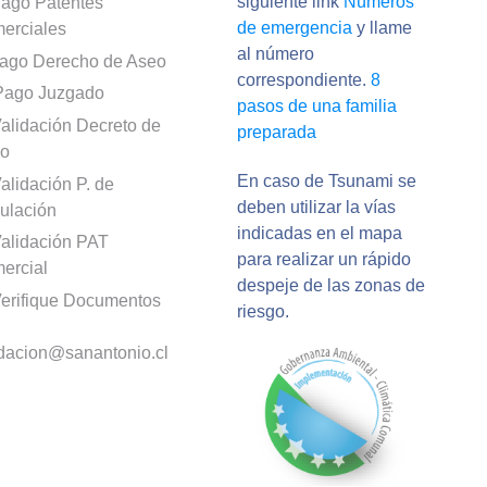
siguiente link
Números
ago Patentes
de emergencia
y llame
erciales
al número
ago Derecho de Aseo
correspondiente.
8
Pago Juzgado
pasos de una familia
alidación Decreto de
preparada
o
En caso de Tsunami se
alidación P. de
deben utilizar la vías
culación
indicadas en el mapa
alidación PAT
para realizar un rápido
ercial
despeje de las zonas de
erifique Documentos
riesgo.
idacion@sanantonio.cl