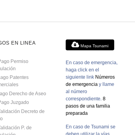
GOS EN LINEA
Mapa Tsunami
Pago Permiso
En caso de emergencia,
culación
haga click en el
siguiente link
Números
ago Patentes
de emergencia
y llame
erciales
al número
ago Derecho de Aseo
correspondiente.
8
Pago Juzgado
pasos de una familia
alidación Decreto de
preparada
o
En caso de Tsunami se
alidación P. de
deben utilizar la vías
culación