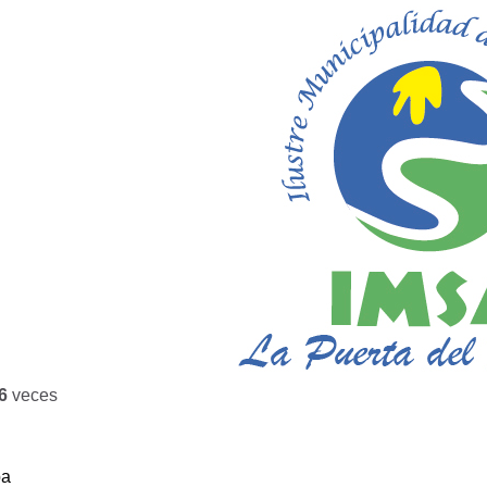
6
veces
ba