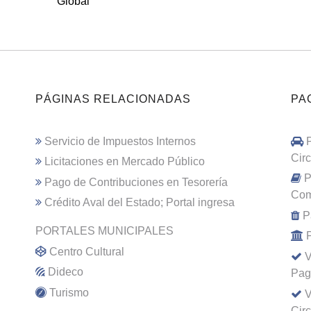
Global
PÁGINAS RELACIONADAS
PA
Servicio de Impuestos Internos
Cir
Licitaciones en Mercado Público
P
Pago de Contribuciones en Tesorería
Com
Crédito Aval del Estado; Portal ingresa
P
PORTALES MUNICIPALES
Centro Cultural
V
Dideco
Pag
Turismo
V
Cir