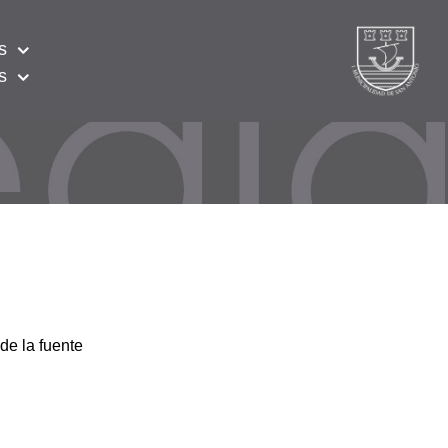
s
s
de la fuente