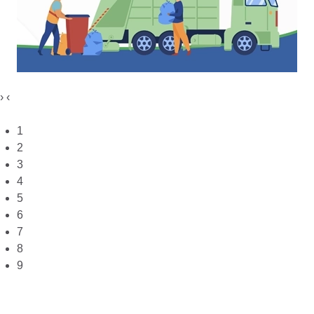
›
‹
1
2
3
4
5
6
7
8
9