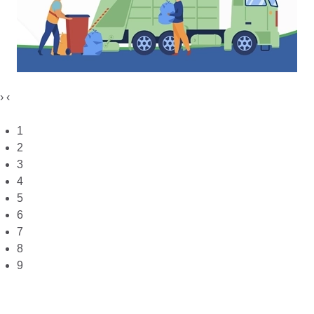
›
‹
1
2
3
4
5
6
7
8
9