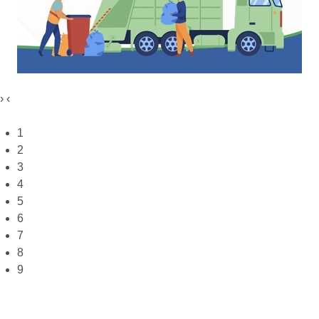
›
‹
1
2
3
4
5
6
7
8
9