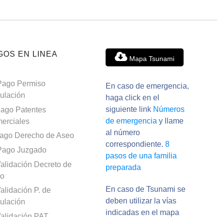
GOS EN LINEA
Mapa Tsunami
Pago Permiso
En caso de emergencia,
culación
haga click en el
siguiente link
Números
ago Patentes
de emergencia
y llame
erciales
al número
ago Derecho de Aseo
correspondiente.
8
Pago Juzgado
pasos de una familia
alidación Decreto de
preparada
o
En caso de Tsunami se
alidación P. de
deben utilizar la vías
culación
indicadas en el mapa
alidación PAT