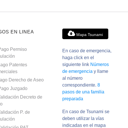
GOS EN LINEA
Mapa Tsunami
Pago Permiso
En caso de emergencia,
culación
haga click en el
siguiente link
Números
ago Patentes
de emergencia
y llame
erciales
al número
ago Derecho de Aseo
correspondiente.
8
Pago Juzgado
pasos de una familia
alidación Decreto de
preparada
o
En caso de Tsunami se
alidación P. de
deben utilizar la vías
culación
indicadas en el mapa
alidación PAT