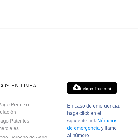
GOS EN LINEA
Mapa Tsunami
Pago Permiso
En caso de emergencia,
culación
haga click en el
siguiente link
Números
ago Patentes
de emergencia
y llame
erciales
al número
ago Derecho de Aseo