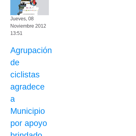
Jueves, 08
Noviembre 2012
13:51
Agrupación
de
ciclistas
agradece
a
Municipio
por apoyo
brindado