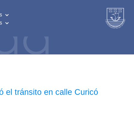
s
s
 el tránsito en calle Curicó