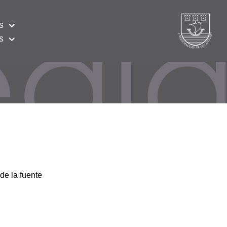
s
s
de la fuente