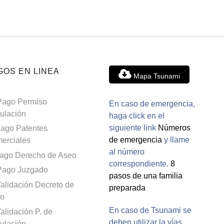
GOS EN LINEA
Mapa Tsunami
Pago Permiso
En caso de emergencia,
culación
haga click en el
siguiente link
Números
ago Patentes
de emergencia
y llame
erciales
al número
ago Derecho de Aseo
correspondiente.
8
Pago Juzgado
pasos de una familia
alidación Decreto de
preparada
o
En caso de Tsunami se
alidación P. de
deben utilizar la vías
culación