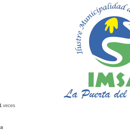
1
veces
ba