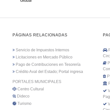
Global
PÁGINAS RELACIONADAS
PA
Servicio de Impuestos Internos
Cir
Licitaciones en Mercado Público
P
Pago de Contribuciones en Tesorería
Com
Crédito Aval del Estado; Portal ingresa
P
PORTALES MUNICIPALES
Centro Cultural
V
Dideco
Pag
Turismo
V
Cir