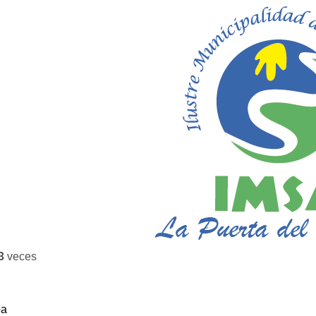
3
veces
ba