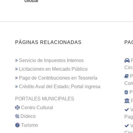
Global
PÁGINAS RELACIONADAS
PA
Servicio de Impuestos Internos
Cir
Licitaciones en Mercado Público
P
Pago de Contribuciones en Tesorería
Com
Crédito Aval del Estado; Portal ingresa
P
PORTALES MUNICIPALES
Centro Cultural
V
Dideco
Pag
Turismo
V
Cir