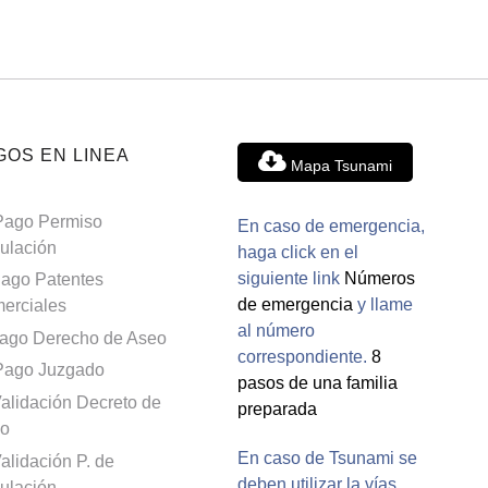
GOS EN LINEA
Mapa Tsunami
Pago Permiso
En caso de emergencia,
culación
haga click en el
siguiente link
Números
ago Patentes
de emergencia
y llame
erciales
al número
ago Derecho de Aseo
correspondiente.
8
Pago Juzgado
pasos de una familia
alidación Decreto de
preparada
o
En caso de Tsunami se
alidación P. de
deben utilizar la vías
culación