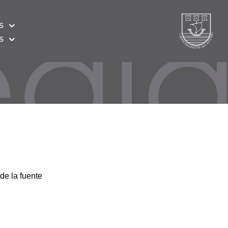
s
s
de la fuente