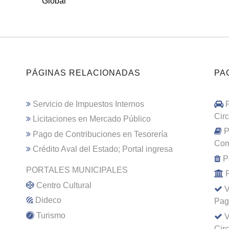
Global
PÁGINAS RELACIONADAS
PA
Servicio de Impuestos Internos
Cir
Licitaciones en Mercado Público
P
Pago de Contribuciones en Tesorería
Com
Crédito Aval del Estado; Portal ingresa
P
PORTALES MUNICIPALES
Centro Cultural
V
Dideco
Pag
Turismo
V
Cir