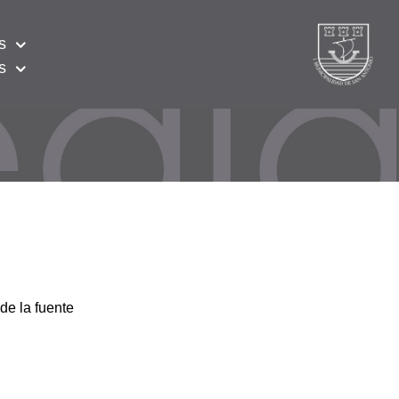
s
s
de la fuente