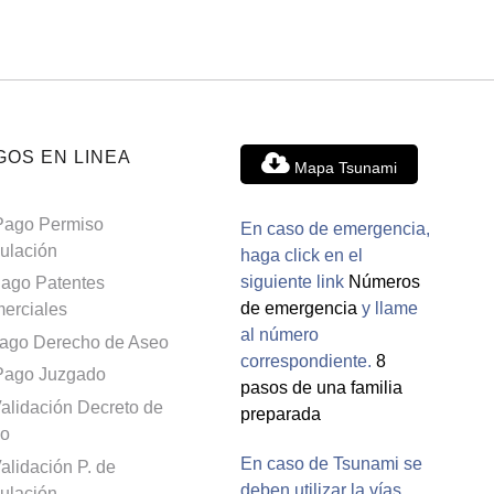
GOS EN LINEA
Mapa Tsunami
Pago Permiso
En caso de emergencia,
culación
haga click en el
siguiente link
Números
ago Patentes
de emergencia
y llame
erciales
al número
ago Derecho de Aseo
correspondiente.
8
Pago Juzgado
pasos de una familia
alidación Decreto de
preparada
o
En caso de Tsunami se
alidación P. de
deben utilizar la vías
culación