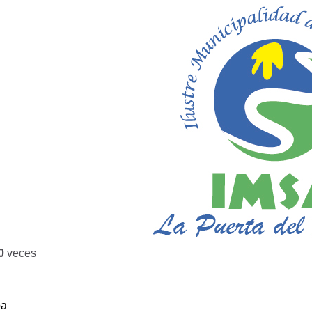
0
veces
ba