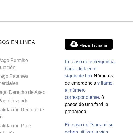
GOS EN LINEA
Mapa Tsunami
Pago Permiso
En caso de emergencia,
culación
haga click en el
siguiente link
Números
ago Patentes
de emergencia
y llame
erciales
al número
ago Derecho de Aseo
correspondiente.
8
Pago Juzgado
pasos de una familia
alidación Decreto de
preparada
o
En caso de Tsunami se
alidación P. de
deben utilizar la vías
culación