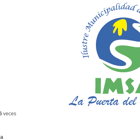
6
veces
ba