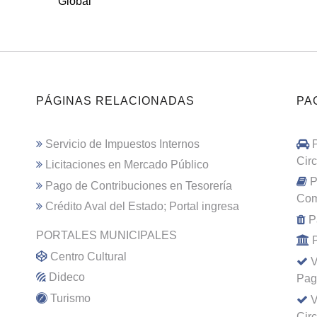
Global
PÁGINAS RELACIONADAS
PA
Servicio de Impuestos Internos
Cir
Licitaciones en Mercado Público
P
Pago de Contribuciones en Tesorería
Com
Crédito Aval del Estado; Portal ingresa
P
PORTALES MUNICIPALES
Centro Cultural
V
Dideco
Pag
Turismo
V
Cir