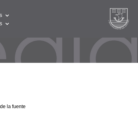
s
s
de la fuente