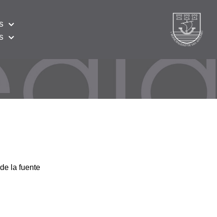
s
s
de la fuente