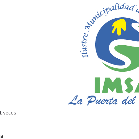
1
veces
ba