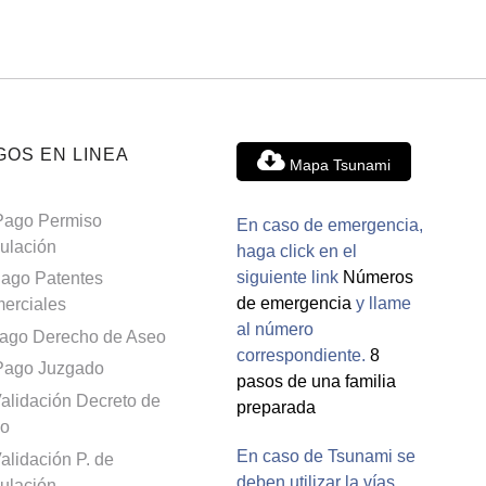
GOS EN LINEA
Mapa Tsunami
Pago Permiso
En caso de emergencia,
culación
haga click en el
siguiente link
Números
ago Patentes
de emergencia
y llame
erciales
al número
ago Derecho de Aseo
correspondiente.
8
Pago Juzgado
pasos de una familia
alidación Decreto de
preparada
o
En caso de Tsunami se
alidación P. de
deben utilizar la vías
culación