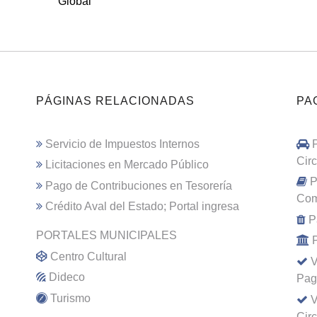
Global
PÁGINAS RELACIONADAS
PA
Servicio de Impuestos Internos
Cir
Licitaciones en Mercado Público
P
Pago de Contribuciones en Tesorería
Com
Crédito Aval del Estado; Portal ingresa
P
PORTALES MUNICIPALES
Centro Cultural
V
Dideco
Pag
Turismo
V
Cir