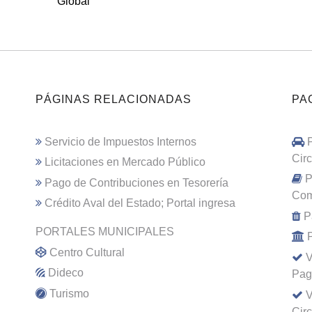
Global
PÁGINAS RELACIONADAS
PA
Servicio de Impuestos Internos
Cir
Licitaciones en Mercado Público
P
Pago de Contribuciones en Tesorería
Com
Crédito Aval del Estado; Portal ingresa
P
PORTALES MUNICIPALES
Centro Cultural
V
Dideco
Pag
Turismo
V
Cir