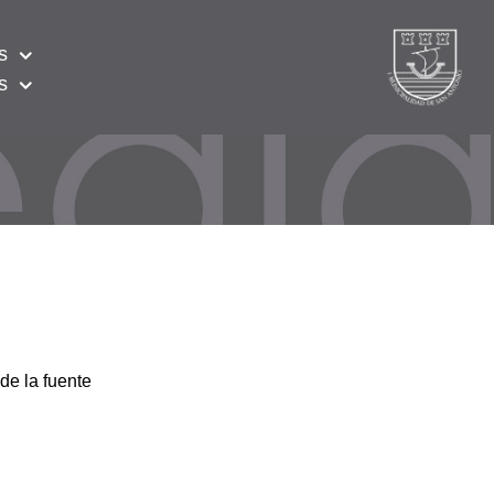
s
s
de la fuente