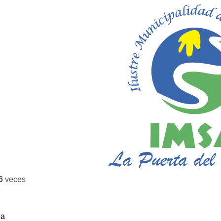
6
veces
ba