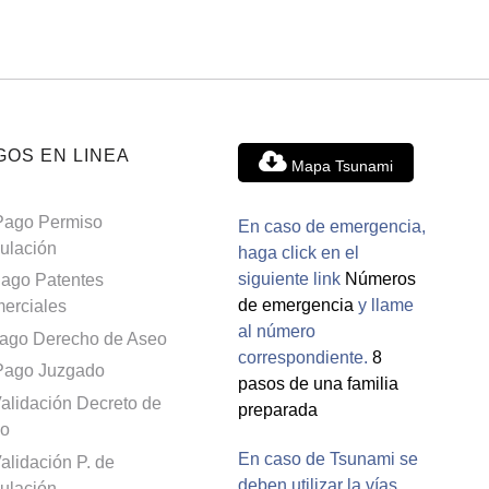
GOS EN LINEA
Mapa Tsunami
Pago Permiso
En caso de emergencia,
culación
haga click en el
siguiente link
Números
ago Patentes
de emergencia
y llame
erciales
al número
ago Derecho de Aseo
correspondiente.
8
Pago Juzgado
pasos de una familia
alidación Decreto de
preparada
o
En caso de Tsunami se
alidación P. de
deben utilizar la vías
culación