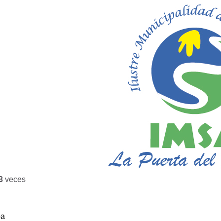
3
veces
ba