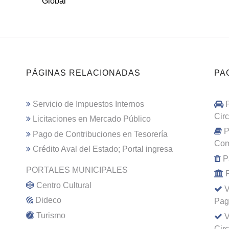
Global
PÁGINAS RELACIONADAS
PA
Servicio de Impuestos Internos
Cir
Licitaciones en Mercado Público
P
Pago de Contribuciones en Tesorería
Com
Crédito Aval del Estado; Portal ingresa
P
PORTALES MUNICIPALES
Centro Cultural
V
Dideco
Pag
Turismo
V
Cir