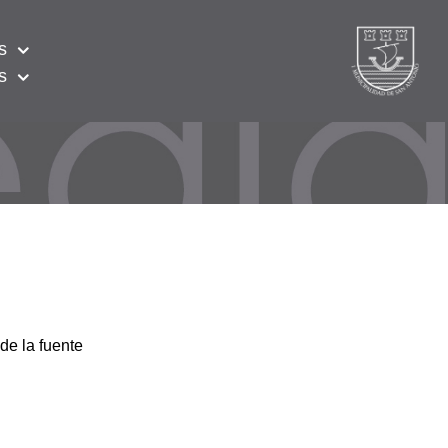
s
s
de la fuente