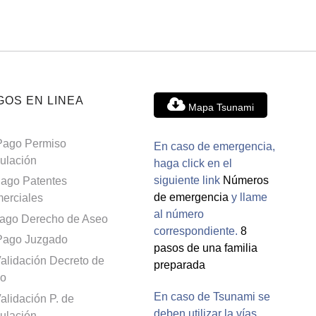
GOS EN LINEA
Mapa Tsunami
Pago Permiso
En caso de emergencia,
culación
haga click en el
siguiente link
Números
ago Patentes
de emergencia
y llame
erciales
al número
ago Derecho de Aseo
correspondiente.
8
Pago Juzgado
pasos de una familia
alidación Decreto de
preparada
o
En caso de Tsunami se
alidación P. de
deben utilizar la vías
culación