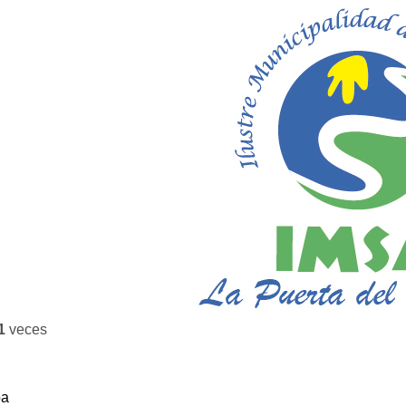
1
veces
ba