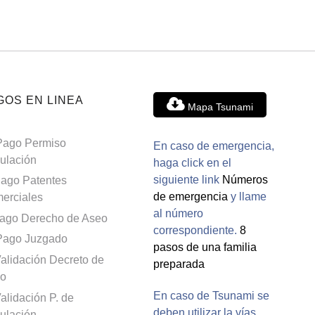
GOS EN LINEA
Mapa Tsunami
Pago Permiso
En caso de emergencia,
culación
haga click en el
siguiente link
Números
ago Patentes
de emergencia
y llame
erciales
al número
ago Derecho de Aseo
correspondiente.
8
Pago Juzgado
pasos de una familia
alidación Decreto de
preparada
o
En caso de Tsunami se
alidación P. de
deben utilizar la vías
culación