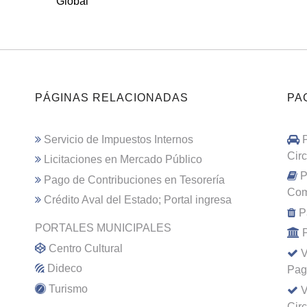
Global
PÁGINAS RELACIONADAS
PA
Servicio de Impuestos Internos
Cir
Licitaciones en Mercado Público
P
Pago de Contribuciones en Tesorería
Com
Crédito Aval del Estado; Portal ingresa
P
PORTALES MUNICIPALES
Centro Cultural
V
Dideco
Pag
Turismo
V
Cir