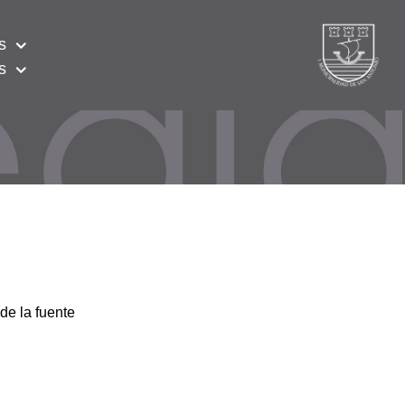
s
s
de la fuente