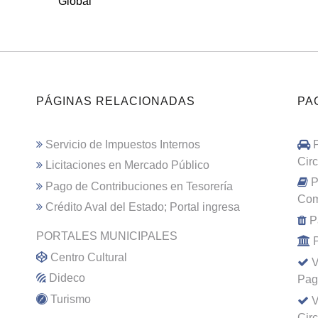
Global
PÁGINAS RELACIONADAS
PA
Servicio de Impuestos Internos
Cir
Licitaciones en Mercado Público
P
Pago de Contribuciones en Tesorería
Com
Crédito Aval del Estado; Portal ingresa
P
PORTALES MUNICIPALES
Centro Cultural
V
Dideco
Pag
Turismo
V
Cir