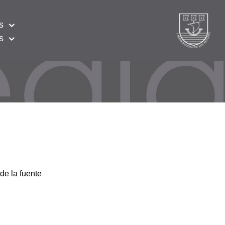
s
s
de la fuente