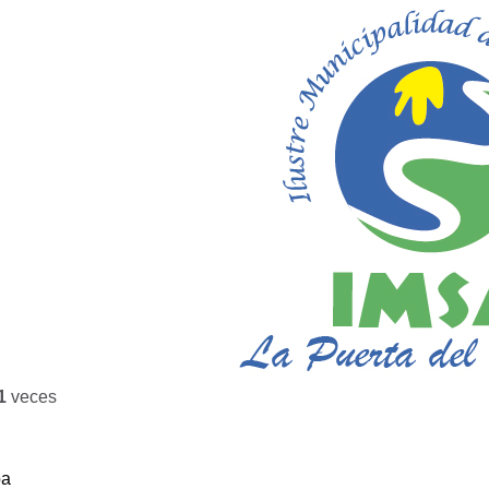
1
veces
ba