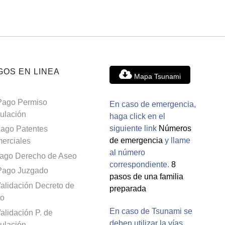
GOS EN LINEA
Mapa Tsunami
Pago Permiso
En caso de emergencia,
culación
haga click en el
siguiente link
Números
ago Patentes
de emergencia
y llame
erciales
al número
ago Derecho de Aseo
correspondiente.
8
Pago Juzgado
pasos de una familia
alidación Decreto de
preparada
o
En caso de Tsunami se
alidación P. de
deben utilizar la vías
culación