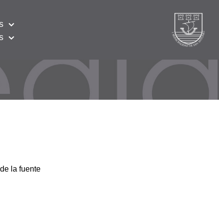
s
s
de la fuente