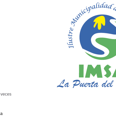
veces
ba