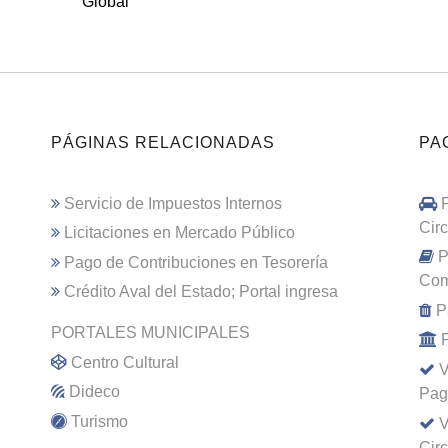
Global
PÁGINAS RELACIONADAS
PA
Servicio de Impuestos Internos
Cir
Licitaciones en Mercado Público
P
Pago de Contribuciones en Tesorería
Com
Crédito Aval del Estado; Portal ingresa
P
PORTALES MUNICIPALES
Centro Cultural
V
Dideco
Pag
Turismo
V
Cir