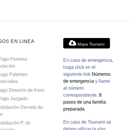
GOS EN LINEA
Mapa Tsunami
Pago Permiso
En caso de emergencia,
culación
haga click en el
siguiente link
Números
ago Patentes
de emergencia
y llame
erciales
al número
ago Derecho de Aseo
correspondiente.
8
Pago Juzgado
pasos de una familia
alidación Decreto de
preparada
o
En caso de Tsunami se
alidación P. de
deben utilizar la vías
culación