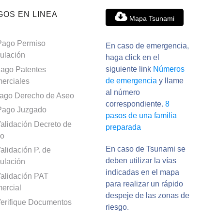
GOS EN LINEA
Mapa Tsunami
Pago Permiso
En caso de emergencia,
culación
haga click en el
siguiente link
Números
ago Patentes
de emergencia
y llame
erciales
al número
ago Derecho de Aseo
correspondiente.
8
Pago Juzgado
pasos de una familia
alidación Decreto de
preparada
o
En caso de Tsunami se
alidación P. de
deben utilizar la vías
culación
indicadas en el mapa
alidación PAT
para realizar un rápido
ercial
despeje de las zonas de
erifique Documentos
riesgo.