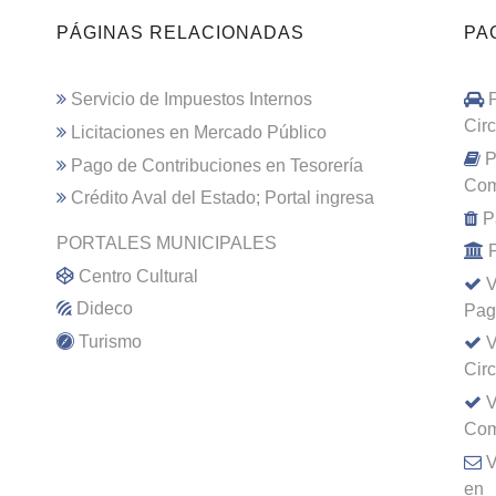
PÁGINAS RELACIONADAS
PA
Servicio de Impuestos Internos
Cir
Licitaciones en Mercado Público
P
Pago de Contribuciones en Tesorería
Com
Crédito Aval del Estado; Portal ingresa
P
PORTALES MUNICIPALES
Centro Cultural
V
Dideco
Pag
Turismo
V
Cir
V
Com
V
en