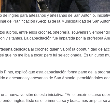
o de inglés para artesanos y artesanas de San Antonio, iniciat
nal de Planificación (Secpla) de la Municipalidad de San Anton
tos rubros, entre ellos crochet, orfebrería, souvenirs y empren
on visitantes. La capacitación fue impartida por la profesora A
esana dedicada al crochet, quien valoró la oportunidad de acced
nsé que no me iba a tocar, pero fui seleccionada. Es un curso
do Pinto, explicó que esta capacitación forma parte de la prog
gido a artesanos y artesanas de San Antonio, permitiéndoles ad
 una nueva versión de esta iniciativa. “En el próximo curso qu
render inglés. Este es el primer curso y buscamos ampliar su a