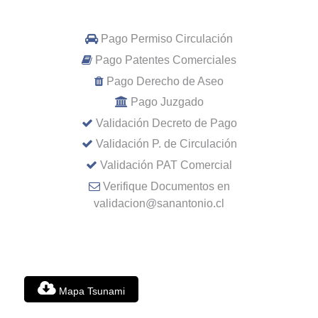
Pago Permiso Circulación
Pago Patentes Comerciales
Pago Derecho de Aseo
Pago Juzgado
Validación Decreto de Pago
Validación P. de Circulación
Validación PAT Comercial
Verifique Documentos en
validacion@sanantonio.cl
Mapa Tsunami