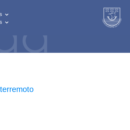
s
s
 terremoto