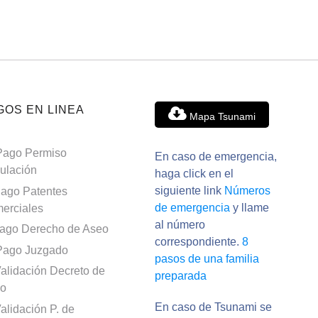
GOS EN LINEA
Mapa Tsunami
Pago Permiso
En caso de emergencia,
culación
haga click en el
siguiente link
Números
ago Patentes
de emergencia
y llame
erciales
al número
ago Derecho de Aseo
correspondiente.
8
Pago Juzgado
pasos de una familia
alidación Decreto de
preparada
o
En caso de Tsunami se
alidación P. de