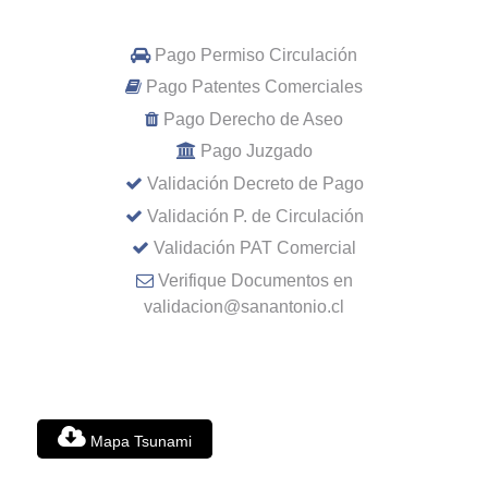
Pago Permiso Circulación
Pago Patentes Comerciales
Pago Derecho de Aseo
Pago Juzgado
Validación Decreto de Pago
Validación P. de Circulación
Validación PAT Comercial
Verifique Documentos en
validacion@sanantonio.cl
Mapa Tsunami