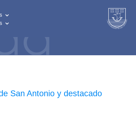
s
s
 de San Antonio y destacado