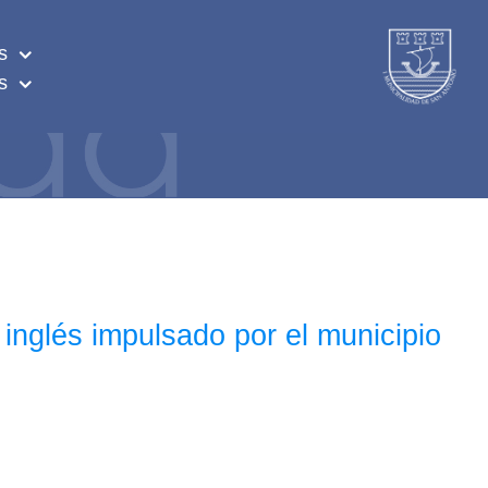
s
s
 inglés impulsado por el municipio