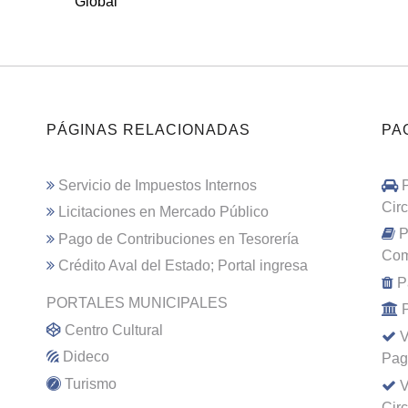
Global
PÁGINAS RELACIONADAS
PA
Servicio de Impuestos Internos
Cir
Licitaciones en Mercado Público
P
Pago de Contribuciones en Tesorería
Com
Crédito Aval del Estado; Portal ingresa
P
PORTALES MUNICIPALES
Centro Cultural
V
Dideco
Pag
Turismo
V
Cir