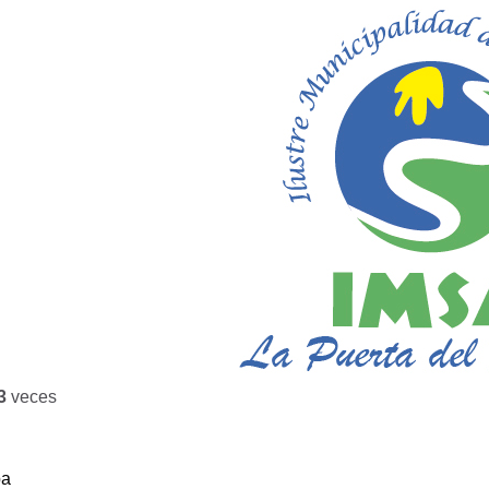
3
veces
ba