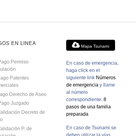
GOS EN LINEA
Mapa Tsunami
Pago Permiso
En caso de emergencia,
culación
haga click en el
siguiente link
Números
ago Patentes
de emergencia
y llame
erciales
al número
ago Derecho de Aseo
correspondiente.
8
Pago Juzgado
pasos de una familia
alidación Decreto de
preparada
o
En caso de Tsunami se
alidación P. de
deben utilizar la vías
culación