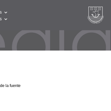
s
s
de la fuente