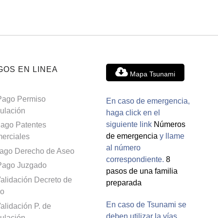
GOS EN LINEA
Mapa Tsunami
Pago Permiso
En caso de emergencia,
culación
haga click en el
siguiente link
Números
ago Patentes
de emergencia
y llame
erciales
al número
ago Derecho de Aseo
correspondiente.
8
Pago Juzgado
pasos de una familia
alidación Decreto de
preparada
o
En caso de Tsunami se
alidación P. de
deben utilizar la vías
culación