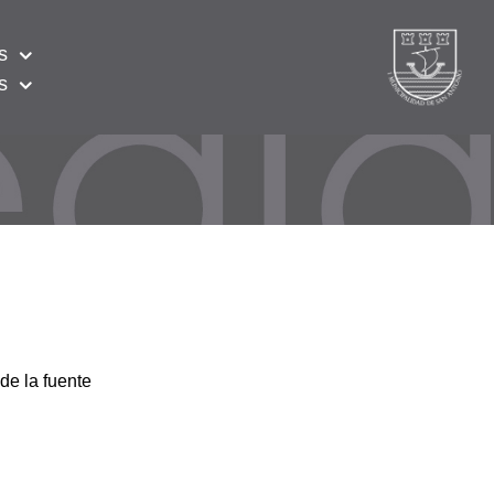
s
s
de la fuente