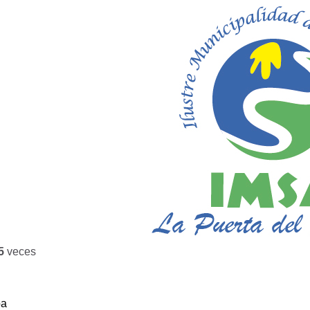
5
veces
ba