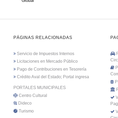
Global
PÁGINAS RELACIONADAS
PA
Servicio de Impuestos Internos
Cir
Licitaciones en Mercado Público
P
Pago de Contribuciones en Tesorería
Com
Crédito Aval del Estado; Portal ingresa
P
PORTALES MUNICIPALES
Centro Cultural
V
Dideco
Pag
Turismo
V
Cir