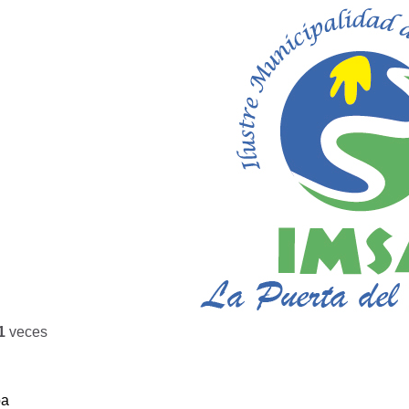
1
veces
ba