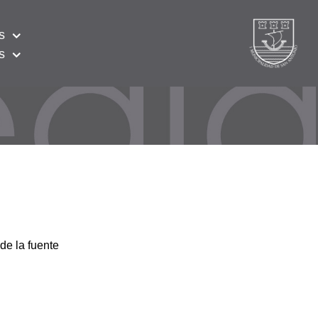
s
s
de la fuente