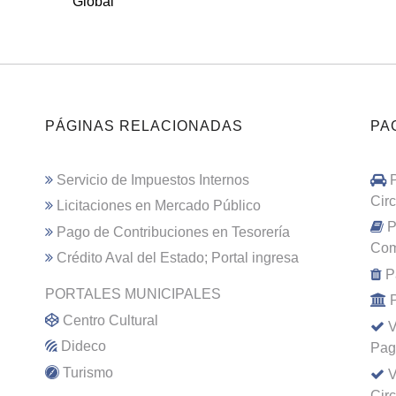
Global
PÁGINAS RELACIONADAS
PA
Servicio de Impuestos Internos
Cir
Licitaciones en Mercado Público
P
Pago de Contribuciones en Tesorería
Com
Crédito Aval del Estado; Portal ingresa
P
PORTALES MUNICIPALES
Centro Cultural
V
Dideco
Pag
Turismo
V
Cir