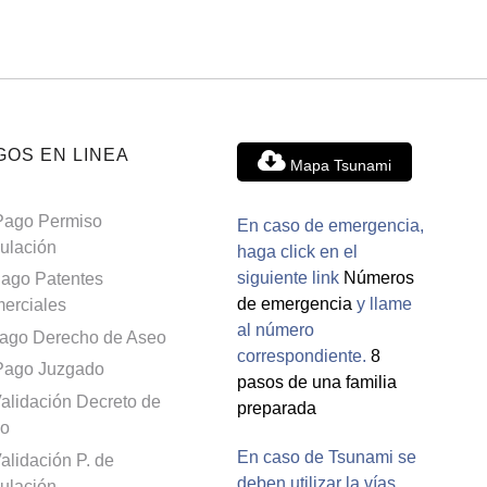
GOS EN LINEA
Mapa Tsunami
Pago Permiso
En caso de emergencia,
culación
haga click en el
siguiente link
Números
ago Patentes
de emergencia
y llame
erciales
al número
ago Derecho de Aseo
correspondiente.
8
Pago Juzgado
pasos de una familia
alidación Decreto de
preparada
o
En caso de Tsunami se
alidación P. de
deben utilizar la vías
culación