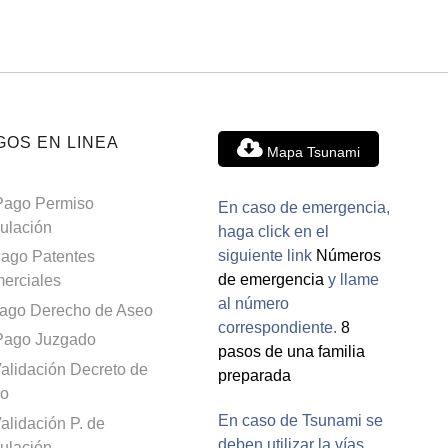
GOS EN LINEA
Mapa Tsunami
Pago Permiso
En caso de emergencia,
culación
haga click en el
siguiente link
Números
ago Patentes
de emergencia
y llame
erciales
al número
ago Derecho de Aseo
correspondiente.
8
Pago Juzgado
pasos de una familia
alidación Decreto de
preparada
o
En caso de Tsunami se
alidación P. de
deben utilizar la vías
culación