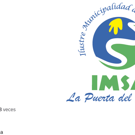
8
veces
ba