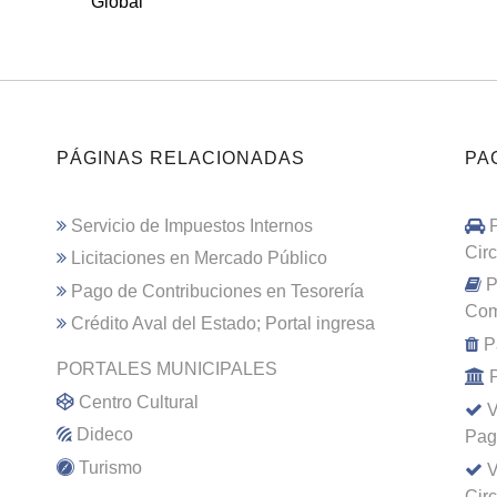
Global
PÁGINAS RELACIONADAS
PA
Servicio de Impuestos Internos
Cir
Licitaciones en Mercado Público
P
Pago de Contribuciones en Tesorería
Com
Crédito Aval del Estado; Portal ingresa
P
PORTALES MUNICIPALES
Centro Cultural
V
Dideco
Pag
Turismo
V
Cir