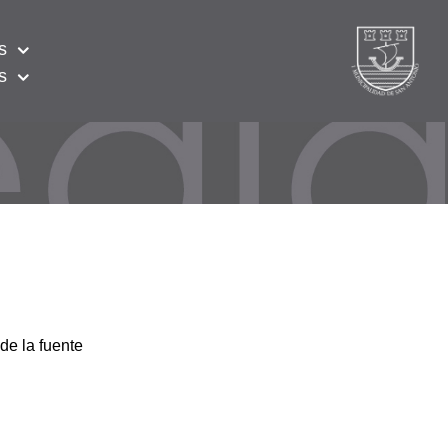
s
s
de la fuente