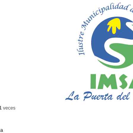
1
veces
ba