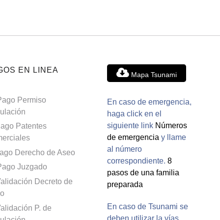
GOS EN LINEA
Mapa Tsunami
Pago Permiso
En caso de emergencia,
culación
haga click en el
siguiente link
Números
ago Patentes
de emergencia
y llame
erciales
al número
ago Derecho de Aseo
correspondiente.
8
Pago Juzgado
pasos de una familia
alidación Decreto de
preparada
o
En caso de Tsunami se
alidación P. de
deben utilizar la vías
culación