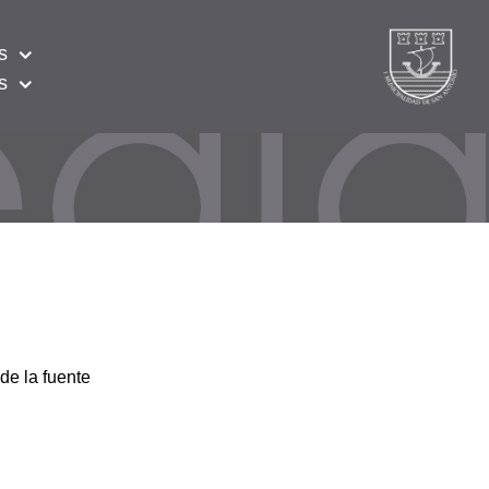
s
s
de la fuente