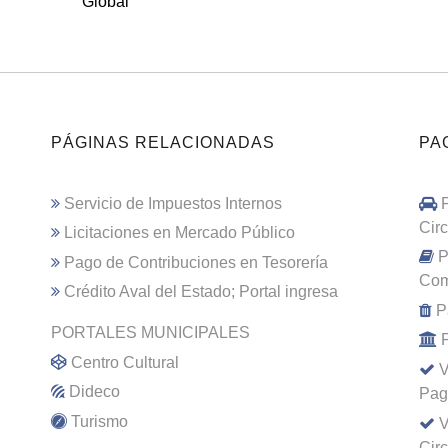
Global
PÁGINAS RELACIONADAS
PA
Servicio de Impuestos Internos
Cir
Licitaciones en Mercado Público
P
Pago de Contribuciones en Tesorería
Com
Crédito Aval del Estado; Portal ingresa
P
PORTALES MUNICIPALES
Centro Cultural
V
Dideco
Pag
Turismo
V
Cir