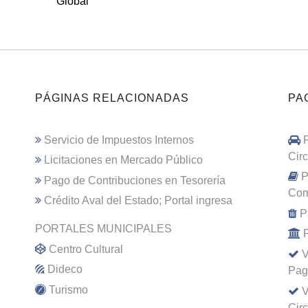
Global
PÁGINAS RELACIONADAS
PA
Servicio de Impuestos Internos
Cir
Licitaciones en Mercado Público
P
Pago de Contribuciones en Tesorería
Com
Crédito Aval del Estado; Portal ingresa
P
PORTALES MUNICIPALES
Centro Cultural
V
Dideco
Pag
Turismo
V
Cir