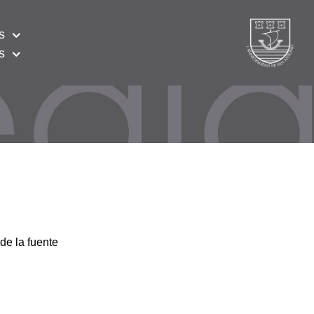
s
s
de la fuente