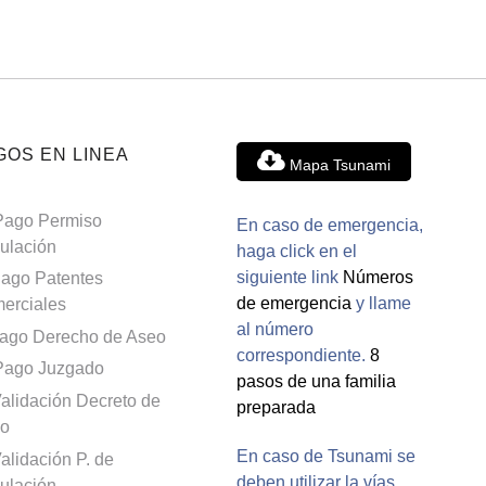
GOS EN LINEA
Mapa Tsunami
Pago Permiso
En caso de emergencia,
culación
haga click en el
siguiente link
Números
ago Patentes
de emergencia
y llame
erciales
al número
ago Derecho de Aseo
correspondiente.
8
Pago Juzgado
pasos de una familia
alidación Decreto de
preparada
o
En caso de Tsunami se
alidación P. de
deben utilizar la vías
culación