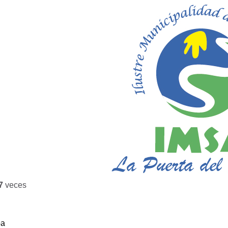
7
veces
ba