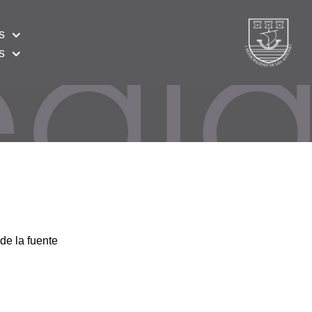
s
s
de la fuente