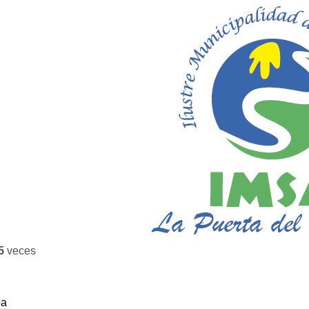
5
veces
ba