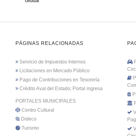
Global
PÁGINAS RELACIONADAS
PA
Servicio de Impuestos Internos
Cir
Licitaciones en Mercado Público
P
Pago de Contribuciones en Tesorería
Com
Crédito Aval del Estado; Portal ingresa
P
PORTALES MUNICIPALES
Centro Cultural
V
Dideco
Pag
Turismo
V
Cir