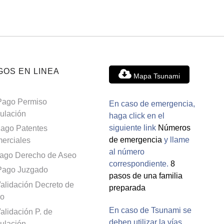
GOS EN LINEA
Mapa Tsunami
Pago Permiso
En caso de emergencia,
culación
haga click en el
siguiente link
Números
ago Patentes
de emergencia
y llame
erciales
al número
ago Derecho de Aseo
correspondiente.
8
Pago Juzgado
pasos de una familia
alidación Decreto de
preparada
o
En caso de Tsunami se
alidación P. de
deben utilizar la vías
culación