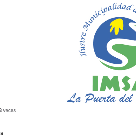
3
veces
ba