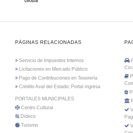
Global
PÁGINAS RELACIONADAS
PA
Servicio de Impuestos Internos
Cir
Licitaciones en Mercado Público
P
Pago de Contribuciones en Tesorería
Com
Crédito Aval del Estado; Portal ingresa
P
PORTALES MUNICIPALES
Centro Cultural
V
Dideco
Pag
Turismo
V
Cir