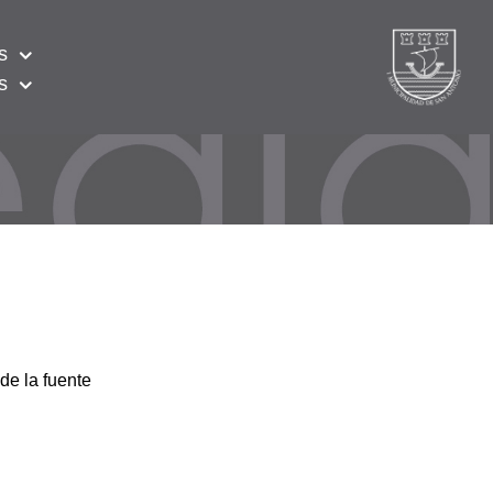
s
s
de la fuente