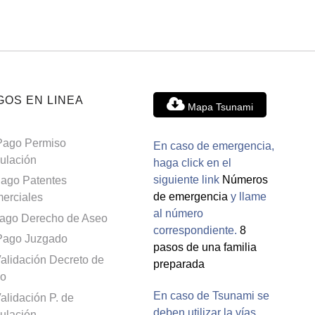
GOS EN LINEA
Mapa Tsunami
Pago Permiso
En caso de emergencia,
culación
haga click en el
siguiente link
Números
ago Patentes
de emergencia
y llame
erciales
al número
ago Derecho de Aseo
correspondiente.
8
Pago Juzgado
pasos de una familia
alidación Decreto de
preparada
o
En caso de Tsunami se
alidación P. de
deben utilizar la vías
culación