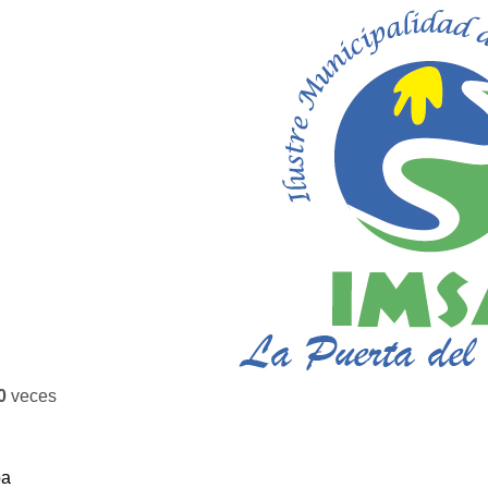
0
veces
ba