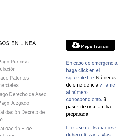
GOS EN LINEA
Mapa Tsunami
Pago Permiso
En caso de emergencia,
culación
haga click en el
siguiente link
Números
ago Patentes
de emergencia
y llame
erciales
al número
ago Derecho de Aseo
correspondiente.
8
Pago Juzgado
pasos de una familia
alidación Decreto de
preparada
o
En caso de Tsunami se
alidación P. de
deben utilizar la vías
culación