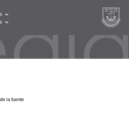
s
s
de la fuente