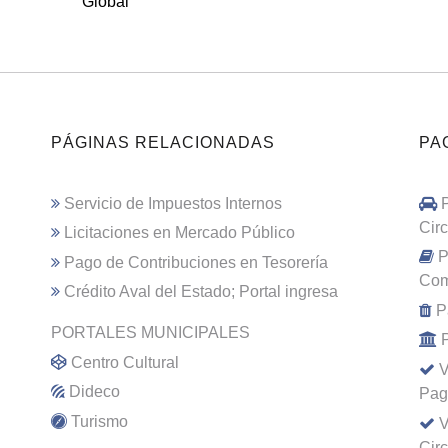
Global
PÁGINAS RELACIONADAS
PA
Servicio de Impuestos Internos
Cir
Licitaciones en Mercado Público
P
Pago de Contribuciones en Tesorería
Com
Crédito Aval del Estado; Portal ingresa
P
PORTALES MUNICIPALES
Centro Cultural
V
Dideco
Pag
Turismo
V
Cir