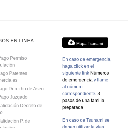
GOS EN LINEA
Mapa Tsunami
Pago Permiso
En caso de emergencia,
culación
haga click en el
siguiente link
Números
ago Patentes
de emergencia
y llame
erciales
al número
ago Derecho de Aseo
correspondiente.
8
Pago Juzgado
pasos de una familia
alidación Decreto de
preparada
o
En caso de Tsunami se
alidación P. de
deben utilizar la vías
culación