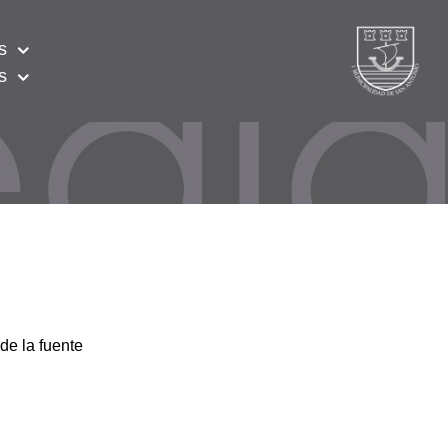
s
s
de la fuente