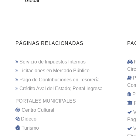
Global
PÁGINAS RELACIONADAS
PA
Servicio de Impuestos Internos
Cir
Licitaciones en Mercado Público
P
Pago de Contribuciones en Tesorería
Com
Crédito Aval del Estado; Portal ingresa
P
PORTALES MUNICIPALES
Centro Cultural
V
Dideco
Pag
Turismo
V
Cir