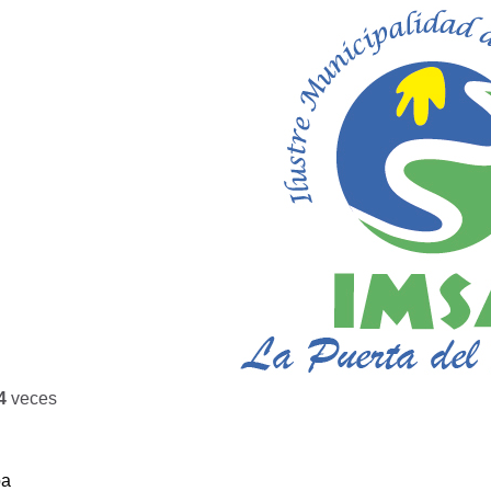
4
veces
ba