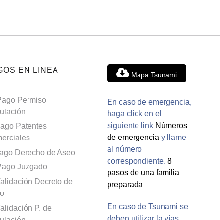
GOS EN LINEA
Mapa Tsunami
Pago Permiso
En caso de emergencia,
culación
haga click en el
siguiente link
Números
ago Patentes
de emergencia
y llame
erciales
al número
ago Derecho de Aseo
correspondiente.
8
Pago Juzgado
pasos de una familia
alidación Decreto de
preparada
o
En caso de Tsunami se
alidación P. de
deben utilizar la vías
culación