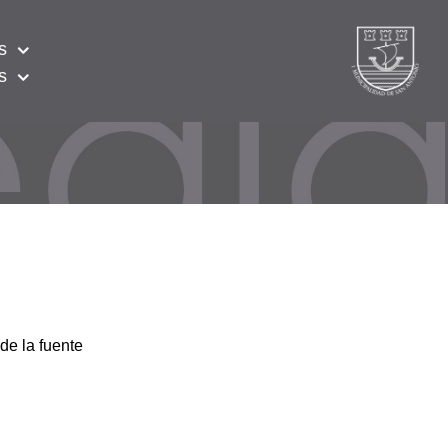
s
s
de la fuente