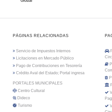
Global
PÁGINAS RELACIONADAS
PA
Servicio de Impuestos Internos
Cir
Licitaciones en Mercado Público
P
Pago de Contribuciones en Tesorería
Com
Crédito Aval del Estado; Portal ingresa
P
PORTALES MUNICIPALES
Centro Cultural
V
Dideco
Pag
Turismo
V
Cir