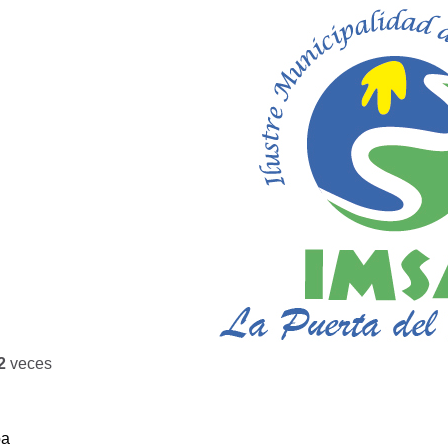
2
veces
ba