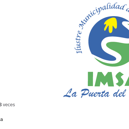
3
veces
ba