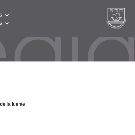
s
s
de la fuente