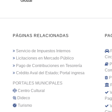
Global
PÁGINAS RELACIONADAS
PA
Servicio de Impuestos Internos
Cir
Licitaciones en Mercado Público
P
Pago de Contribuciones en Tesorería
Com
Crédito Aval del Estado; Portal ingresa
P
PORTALES MUNICIPALES
Centro Cultural
V
Dideco
Pag
Turismo
V
Cir