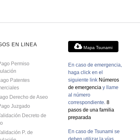
GOS EN LINEA
Mapa Tsunami
Pago Permiso
En caso de emergencia,
culación
haga click en el
siguiente link
Números
ago Patentes
de emergencia
y llame
erciales
al número
ago Derecho de Aseo
correspondiente.
8
Pago Juzgado
pasos de una familia
alidación Decreto de
preparada
o
En caso de Tsunami se
alidación P. de
deben utilizar la vías
culación