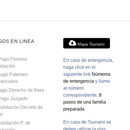
GOS EN LINEA
Mapa Tsunami
Pago Permiso
En caso de emergencia,
culación
haga click en el
siguiente link
Números
ago Patentes
de emergencia
y llame
erciales
al número
ago Derecho de Aseo
correspondiente.
8
Pago Juzgado
pasos de una familia
alidación Decreto de
preparada
o
En caso de Tsunami se
alidación P. de
deben utilizar la vías
culación