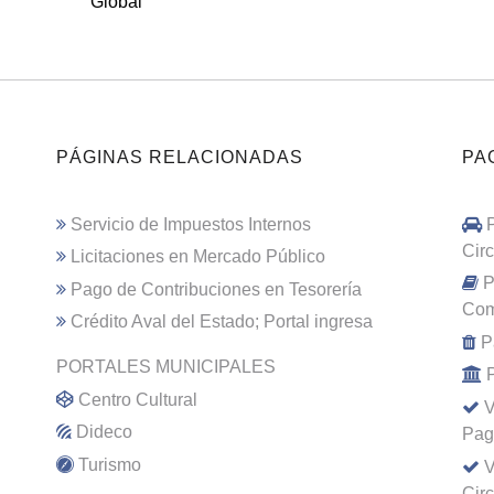
Global
PÁGINAS RELACIONADAS
PA
Servicio de Impuestos Internos
Cir
Licitaciones en Mercado Público
P
Pago de Contribuciones en Tesorería
Com
Crédito Aval del Estado; Portal ingresa
P
PORTALES MUNICIPALES
Centro Cultural
V
Dideco
Pag
Turismo
V
Cir