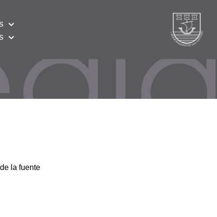
s
s
de la fuente