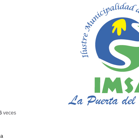
6
veces
ba