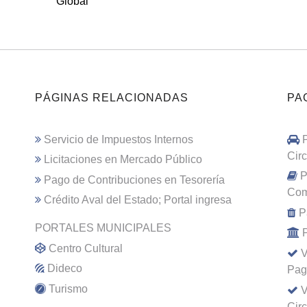
Global
PÁGINAS RELACIONADAS
PA
Servicio de Impuestos Internos
Cir
Licitaciones en Mercado Público
P
Pago de Contribuciones en Tesorería
Com
Crédito Aval del Estado; Portal ingresa
P
PORTALES MUNICIPALES
Centro Cultural
V
Dideco
Pag
Turismo
V
Cir