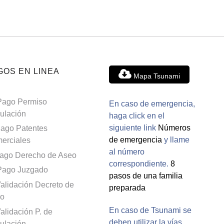
GOS EN LINEA
Mapa Tsunami
Pago Permiso
En caso de emergencia,
culación
haga click en el
siguiente link
Números
ago Patentes
de emergencia
y llame
erciales
al número
ago Derecho de Aseo
correspondiente.
8
Pago Juzgado
pasos de una familia
alidación Decreto de
preparada
o
En caso de Tsunami se
alidación P. de
deben utilizar la vías
culación