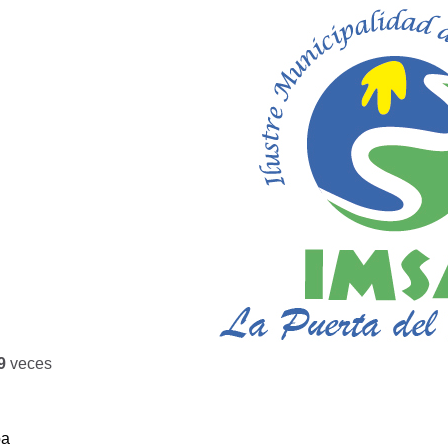
9
veces
ba