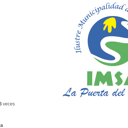
6
veces
ba