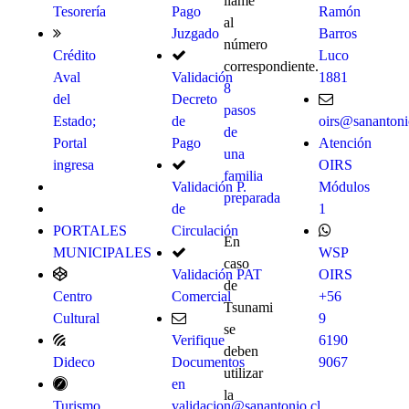
llame
Tesorería
Pago
Ramón
al
Juzgado
Barros
número
Crédito
Luco
correspondiente.
Aval
Validación
1881
8
del
Decreto
pasos
Estado;
de
oirs@sanantoni
de
Portal
Pago
Atención
una
ingresa
OIRS
familia
Validación P.
Módulos
preparada
de
1
PORTALES
Circulación
En
MUNICIPALES
WSP
caso
Validación PAT
OIRS
de
Centro
Comercial
+56
Tsunami
Cultural
9
se
Verifique
6190
deben
Dideco
Documentos
9067
utilizar
en
la
Turismo
validacion@sanantonio.cl