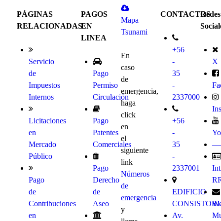
PÁGINAS
PAGOS
CONTACTOS
Redes
Mapa
RELACIONADAS
EN
Social
Tsunami
LINEA
+56
En
Servicio
-
X
caso
de
Pago
35
de
Impuestos
Permiso
-
Fa
emergencia,
Internos
Circulación
2337000
haga
In
click
Licitaciones
Pago
+56
en
en
Patentes
-
Yo
el
Mercado
Comerciales
35
––
siguiente
Público
-
link
Pago
2337001
Int
Números
Pago
Derecho
R
de
de
de
EDIFICIO
emergencia
Contribuciones
Aseo
CONSISTORI
We
y
en
Av.
Mu