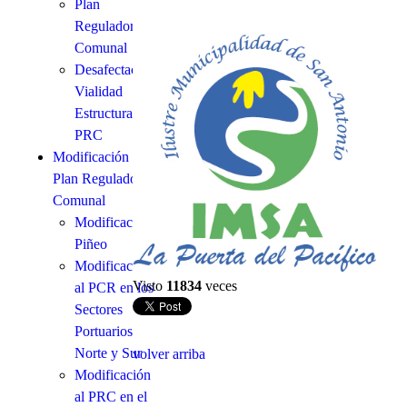
Plan
Regulador
Comunal
Desafectación
Vialidad
Estructurante
PRC
Modificación
Plan Regulador
Comunal
Modificación
Piñeo
Modificación
Visto
11834
veces
al PCR en los
Sectores
Portuarios
Norte y Sur
volver arriba
Modificación
al PRC en el