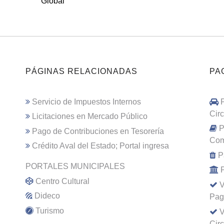
Global
PÁGINAS RELACIONADAS
PA
Servicio de Impuestos Internos
Cir
Licitaciones en Mercado Público
P
Pago de Contribuciones en Tesorería
Com
Crédito Aval del Estado; Portal ingresa
P
PORTALES MUNICIPALES
Centro Cultural
V
Dideco
Pag
Turismo
V
Cir