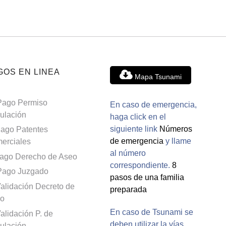
GOS EN LINEA
Mapa Tsunami
Pago Permiso
En caso de emergencia,
culación
haga click en el
siguiente link
Números
ago Patentes
de emergencia
y llame
erciales
al número
ago Derecho de Aseo
correspondiente.
8
Pago Juzgado
pasos de una familia
alidación Decreto de
preparada
o
En caso de Tsunami se
alidación P. de
deben utilizar la vías
culación