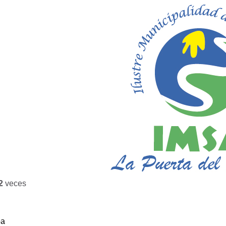
2
veces
ba