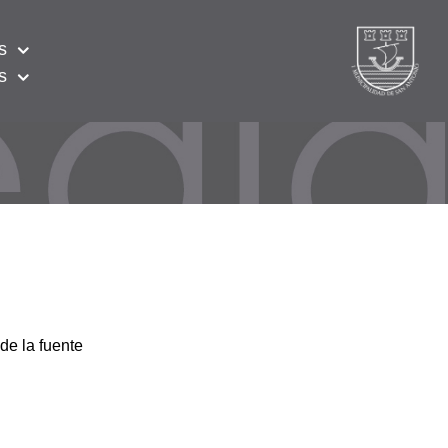
s
s
de la fuente