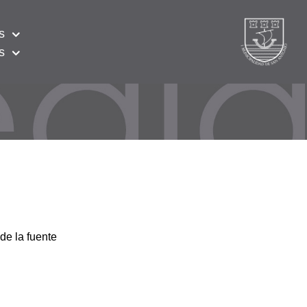
s
s
de la fuente