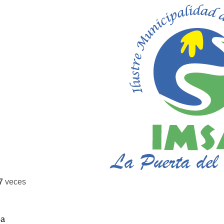
7
veces
ba