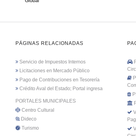
Global
PÁGINAS RELACIONADAS
PA
Servicio de Impuestos Internos
Cir
Licitaciones en Mercado Público
P
Pago de Contribuciones en Tesorería
Com
Crédito Aval del Estado; Portal ingresa
P
PORTALES MUNICIPALES
Centro Cultural
V
Dideco
Pag
Turismo
V
Cir