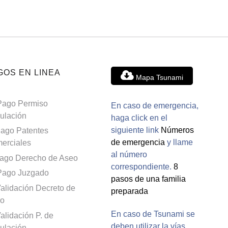
GOS EN LINEA
Mapa Tsunami
Pago Permiso
En caso de emergencia,
culación
haga click en el
siguiente link
Números
ago Patentes
de emergencia
y llame
erciales
al número
ago Derecho de Aseo
correspondiente.
8
Pago Juzgado
pasos de una familia
alidación Decreto de
preparada
o
En caso de Tsunami se
alidación P. de
deben utilizar la vías
culación