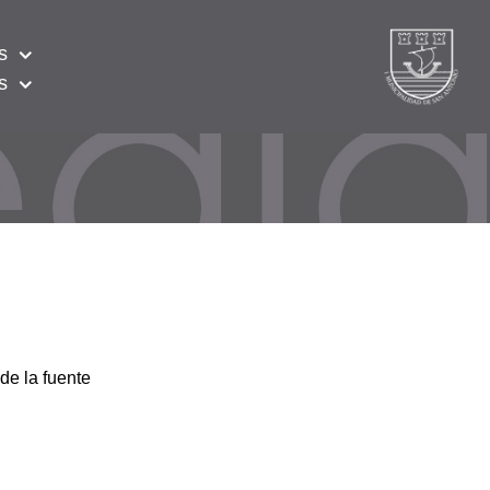
s
s
de la fuente