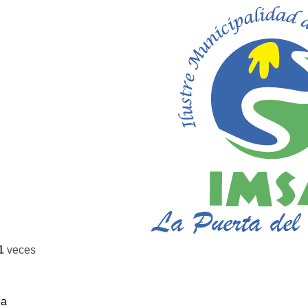
1
veces
ba